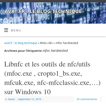
avxt.fr : le blog technique
LE BLOG TECHNIQUE
MENU
avxt.fr : le blog technique
» Mots-clés » mfoc hardnested
mfoc hardnested
Archives pour l'étiquette
Libnfc et les outils de nfc/utils
(mfoc.exe , cropto1_bs.exe,
mfcuk.exe, nfc-mfcclassic.exe,…)
sur Windows 10
de
Xavier
|
septembre 12, 2019
|
20 commentaires