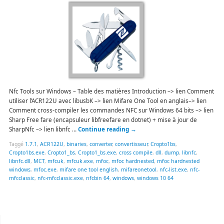
Nfc Tools sur Windows – Table des matières Introduction –> lien Comment
utiliser l’ACR122U avec libusbK –> lien Mifare One Tool en anglais–> lien
Comment cross-compiler les commandes NFC sur Windows 64 bits –> lien
Sharp Free fare (encapsuleur libfreefare en dotnet) + mise à jour de
SharpNfc –> lien libnfc …
Continue reading
→
Taggé
1.7.1
,
ACR122U
,
binaries
,
converter
,
convertisseur
,
Cropto1bs
,
Cropto1bs.exe
,
Cropto1_bs
,
Cropto1_bs.exe
,
cross compile
,
dll
,
dump
,
libnfc
,
libnfc.dll
,
MCT
,
mfcuk
,
mfcuk.exe
,
mfoc
,
mfoc hardnested
,
mfoc hardnested
windows
,
mfoc.exe
,
mifare one tool english
,
mifareonetool
,
nfc-list.exe
,
nfc-
mfcclassic
,
nfc-mfcclassic.exe
,
nfcbin 64
,
windows
,
windows 10 64